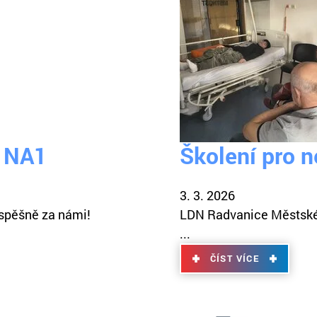
, NA1
Školení pro n
3. 3. 2026
úspěšně za námi!
LDN Radvanice Městské 
...
ČÍST VÍCE