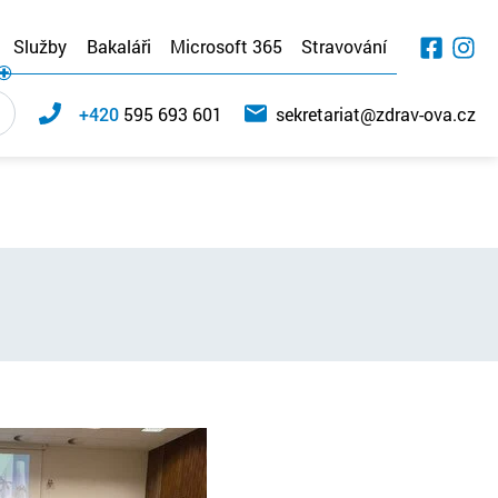
Služby
Bakaláři
Microsoft 365
Stravování
+420
595 693 601
sekretariat@zdrav-ova.cz