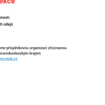
sekce
pnosti
ch údajů
me příspěvkovou organizací zřizovanou
oravskoslezským krajem
ww.msk.cz