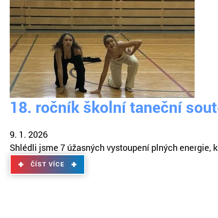
18. ročník školní taneční sou
9. 1. 2026
Shlédli jsme 7 úžasných vystoupení plných energie, kre
ČÍST VÍCE