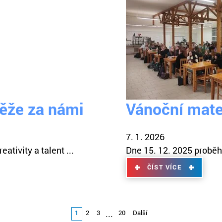
těže za námi
Vánoční mate
7. 1. 2026
ativity a talent ...
Dne 15. 12. 2025 probě
ČÍST VÍCE
...
1
2
3
20
Další