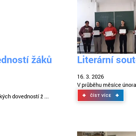
edností žáků
Literární sou
16. 3. 2026
V průběhu měsíce února pr
kých dovedností ž ...
ČÍST VÍCE