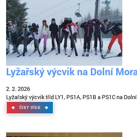
Lyžařský výcvik na Dolní Mor
2. 2. 2026
Lyžařský výcvik tříd LY1, PS1A, PS1B a PS1C na Dolní
ČÍST VÍCE