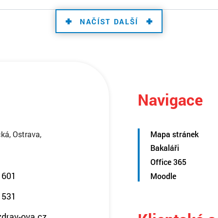
NAČÍST DALŠÍ
Navigace
ká, Ostrava,
Mapa stránek
Bakaláři
Office 365
 601
Moodle
 531
zdrav-ova.cz