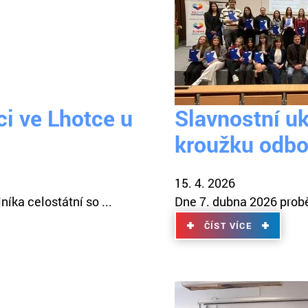
ci ve Lhotce u
Slavnostní u
kroužku odbo
15. 4. 2026
íka celostátní so ...
Dne 7. dubna 2026 probě
ČÍST VÍCE