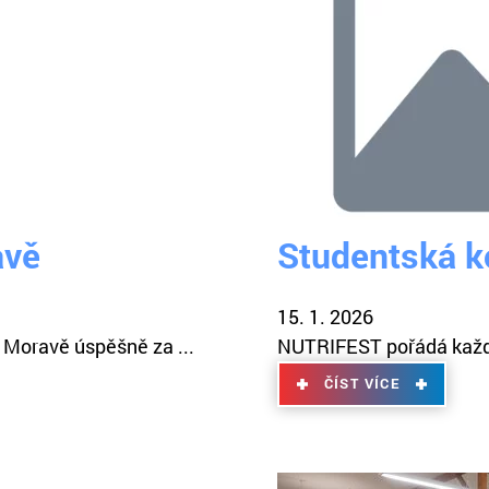
avě
Studentská 
15. 1. 2026
 Moravě úspěšně za ...
NUTRIFEST pořádá každor
ČÍST VÍCE