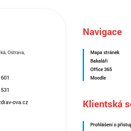
Navigace
ká, Ostrava,
Mapa stránek
Bakaláři
Office 365
 601
Moodle
 531
Klientská 
zdrav-ova.cz
Prohlášení o přístu