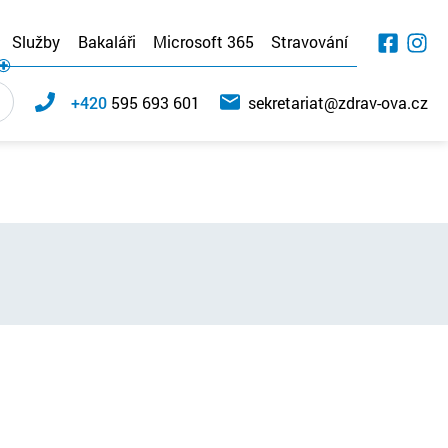
Služby
Bakaláři
Microsoft 365
Stravování
+420
595 693 601
sekretariat@zdrav-ova.cz