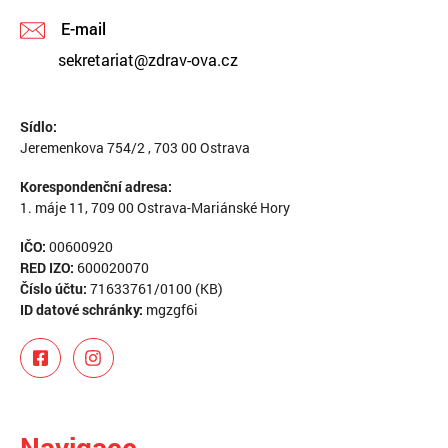
E-mail
sekretariat@zdrav-ova.cz
Sídlo:
Jeremenkova 754/2 , 703 00 Ostrava
Korespondenční adresa:
1. máje 11, 709 00 Ostrava-Mariánské Hory
IČO:
00600920
RED IZO:
600020070
Číslo účtu:
71633761/0100 (KB)
ID datové schránky:
mgzgf6i
Navigace