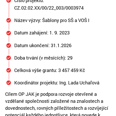
Číslo projektu:
CZ.02.02.XX/00/22_003/0003974
Název výzvy: Šablony pro SŠ a VOŠ I
Datum zahájení: 1. 9. 2023
Datum ukončení: 31.1.2026
Doba trvání (v měsících): 29
Celková výše grantu: 3 457 459 Kč
Koordinátor projektu: Ing. Lada Uchaľová
Cílem OP JAK je podpora rozvoje otevřené a
vzdělané společnosti založené na znalostech a
dovednostech, rovných příležitostech a rozvíjející
potenciál každého jednotlivce, která povede k