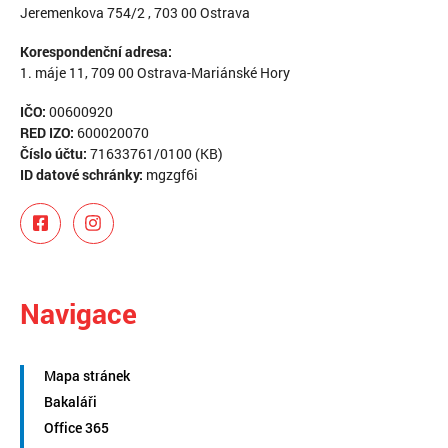
Jeremenkova 754/2 , 703 00 Ostrava
Korespondenční adresa:
1. máje 11, 709 00 Ostrava-Mariánské Hory
IČO:
00600920
RED IZO:
600020070
Číslo účtu:
71633761/0100 (KB)
ID datové schránky:
mgzgf6i
Navigace
Mapa stránek
Bakaláři
Office 365