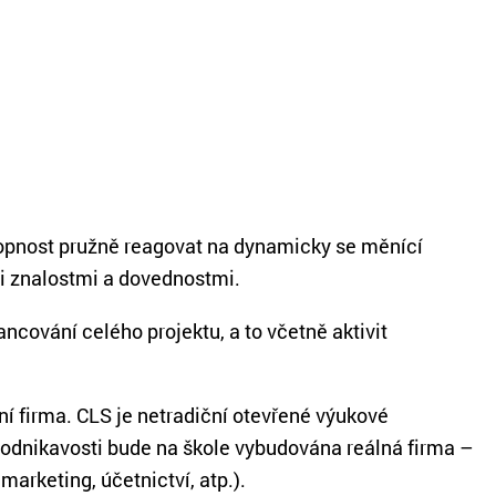
chopnost pružně reagovat na dynamicky se měnící
i znalostmi a dovednostmi.
ncování celého projektu, a to včetně aktivit
í firma. CLS je netradiční otevřené výukové
podnikavosti bude na škole vybudována reálná firma –
arketing, účetnictví, atp.).