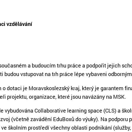
ci vzdělávání
na současném a budoucím trhu práce a podpořit jejich s
ti budou vstupovat na trh práce lépe vybaveni odborným
o dotaci je Moravskoslezský kraj, který je garantem fina
eři projektu, organizace, které jsou navázány na MSK.
e vybudována Collaborative learning space (CLS) a školn
rozvoj (včetně zavádění EduBoxů do výuky). Na podporu 
ve školním prostředí všechny oblasti podnikání (služby, m