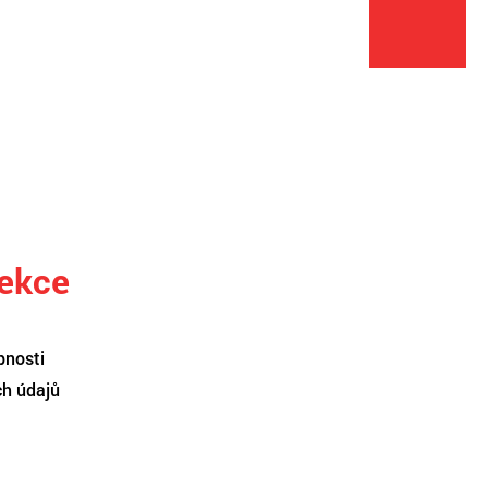
sekce
pnosti
ch údajů