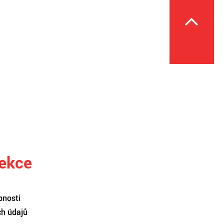
sekce
pnosti
ch údajů