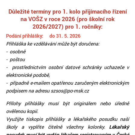
Důležité termíny pro 1. kolo přijímacího řízení
na VOŠZ v roce 2026 (pro školní rok
2026/2027) pro 1. ročníky:
Podání přihlášky: do 31. 5. 2026
Přihláška ke vzdělávání může být doručena:
- osobně
- poštou
- prostřednictvím osobní datové schránky uchazeče v
elektronické podobě,
- případně e-mailem opatřenou zaručeným elektronickým
podpisem na adresu szsos@po-msk.cz
Přílohy přihlášky musí být originálem nebo úředně
ověřenou kopií.
Využijte tiskopis přihlášky a lékařského posudku naší
školy a vyplňte čitelně všechny kolonky.
Lékařský
posudek musí být vydán lékařem registrovaným v České