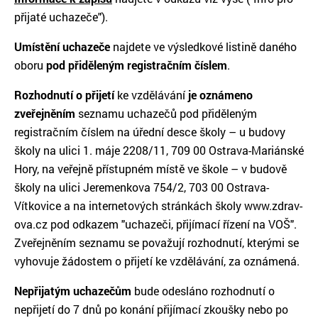
přijaté uchazeče").
Umístění uchazeče
najdete ve výsledkové listině daného
oboru
pod přiděleným registračním číslem
.
Rozhodnutí o přijetí
ke vzdělávání
je oznámeno
zveřejněním
seznamu uchazečů pod přiděleným
registračním číslem na úřední desce školy – u budovy
školy na ulici 1. máje 2208/11, 709 00 Ostrava-Mariánské
Hory, na veřejně přístupném místě ve škole – v budově
školy na ulici Jeremenkova 754/2, 703 00 Ostrava-
Vítkovice a na internetových stránkách školy www.zdrav-
ova.cz pod odkazem "uchazeči, přijímací řízení na VOŠ".
Zveřejněním seznamu se považují rozhodnutí, kterými se
vyhovuje žádostem o přijetí ke vzdělávání, za oznámená.
Nepřijatým uchazečům
bude odesláno rozhodnutí o
nepřijetí do 7 dnů po konání přijímací zkoušky nebo po