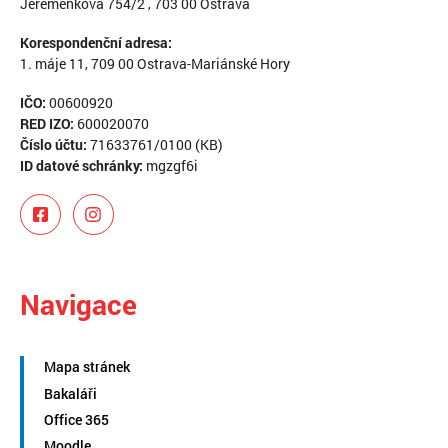
Jeremenkova 754/2 , 703 00 Ostrava
Korespondenční adresa:
1. máje 11, 709 00 Ostrava-Mariánské Hory
IČO:
00600920
RED IZO:
600020070
Číslo účtu:
71633761/0100 (KB)
ID datové schránky:
mgzgf6i
Navigace
Mapa stránek
Bakaláři
Office 365
Moodle