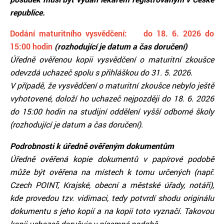
republice.
Dodání maturitního vysvědčení: do 18. 6. 2026 do
15:00 hodin
(rozhodující je datum a čas doručení)
Úředně ověřenou kopii vysvědčení o maturitní zkoušce
odevzdá uchazeč spolu s přihláškou do 31. 5. 2026.
V případě, že vysvědčení o maturitní zkoušce nebylo ještě
vyhotovené, doloží ho uchazeč nejpozději do 18. 6. 2026
do 15:00 hodin na studijní oddělení vyšší odborné školy
(rozhodující je datum a čas doručení).
Podrobnosti k úředně ověřeným dokumentům
Úředně ověřená kopie dokumentů v papírové podobě
může být ověřena na místech k tomu určených (např.
Czech POINT, Krajské, obecní a městské úřady, notáři),
kde provedou tzv. vidimaci, tedy potvrdí shodu originálu
dokumentu s jeho kopií a na kopii toto vyznačí. Takovou
kopii uchazeč doručuje v písemné podobě.