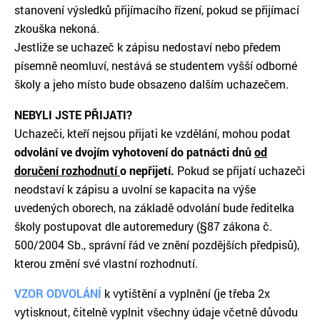
stanovení výsledků přijímacího řízení, pokud se přijímací
zkouška nekoná.
Jestliže se uchazeč k zápisu nedostaví nebo předem
písemně neomluví, nestává se studentem vyšší odborné
školy a jeho místo bude obsazeno dalším uchazečem.
NEBYLI JSTE PŘIJATI?
Uchazeči, kteří nejsou přijati ke vzdělání, mohou podat
odvolání ve dvojím vyhotovení do patnácti dnů
od
doručení rozhodnutí
o nepřijetí.
Pokud se přijatí uchazeči
neodstaví k zápisu a uvolní se kapacita na výše
uvedených oborech, na základě odvolání bude ředitelka
školy postupovat dle autoremedury (§87 zákona č.
500/2004 Sb., správní řád ve znění pozdějších předpisů),
kterou změní své vlastní rozhodnutí.
VZOR ODVOLÁNÍ
k vytištění a vyplnění (je třeba 2x
vytisknout, čitelně vyplnit všechny údaje včetně důvodu