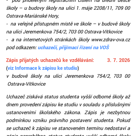
školy – u budovy školy na ulici 1. máje 2208/11, 709 00
Ostrava-Mariánské Hory,
- na veřejně přístupném místě ve škole – v budově školy
na ulici Jeremenkova 754/2, 703 00 Ostrava-Vítkovice
- a na internetových stránkách školy www.zdrav-ova.cz
pod odkazem:
uchazeči, přijímací řízení na VOŠ
Zápis přijatých uchazečů ke vzdělávání: 3. 7. 2026
(
viz Informace k zápisu ke studiu
)
v budově školy na ulici Jeremenkova 754/2, 703 00
Ostrava-Vítkovice
Uchazeč získává status studenta vyšší odborné školy až
dnem provedení zápisu ke studiu v souladu s příslušnými
ustanoveními školského zákona. Zápis je nezbytnou
podmínkou vzniku právního postavení studenta. Pokud
se uchazeč k zápisu ve stanoveném termínu nedostaví a
zápis neproběhne, status studenta vyšší odborné školy