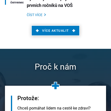
červenec
prvních ročníků na VOŠ
ČÍST VÍCE
VÍCE AKTUALIT
Proč k nám
Protože:
Chceš pomáhat lidem na cestě ke zdraví?