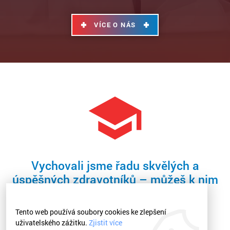
VÍCE O NÁS
Vychovali jsme řadu skvělých a
úspěšných zdravotníků – můžeš k nim
patřit i ty!
Tento web používá soubory cookies ke zlepšení
uživatelského zážitku.
Zjistit více