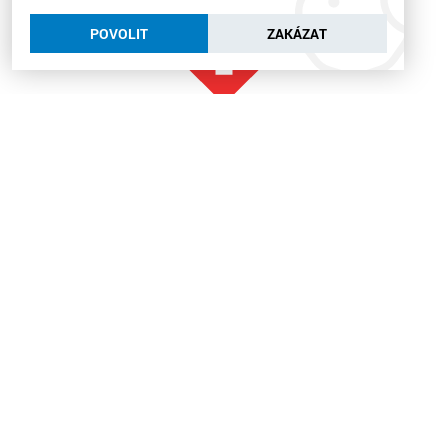
POVOLIT
ZAKÁZAT
Tvoje práce se stane tvým posláním.
Existují tisíce profesí, ale jen některé
jsou nepostradatelné.