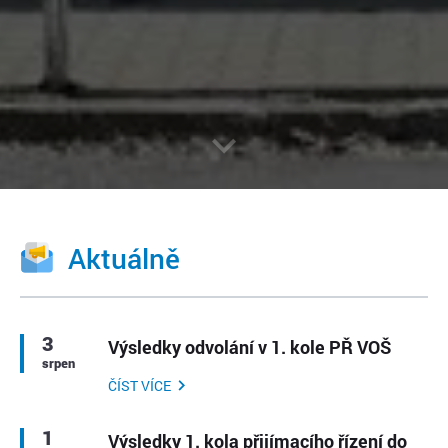
Aktuálně
3
Výsledky odvolání v 1. kole PŘ VOŠ
srpen
ČÍST VÍCE
1
Výsledky 1. kola přijímacího řízení do