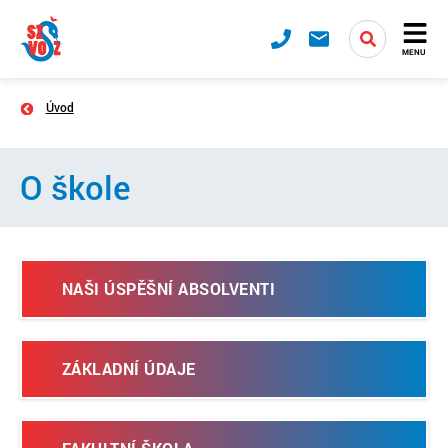
MENU
Úvod
O škole
NAŠI ÚSPĚŠNÍ ABSOLVENTI
ZÁKLADNÍ ÚDAJE