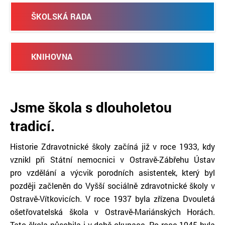
ŠKOLSKÁ RADA
KNIHOVNA
Jsme škola s dlouholetou
tradicí.
Historie Zdravotnické školy začíná již v roce 1933, kdy
vznikl při Státní nemocnici v Ostravě-Zábřehu Ústav
pro vzdělání a výcvik porodních asistentek, který byl
později začleněn do Vyšší sociálně zdravotnické školy v
Ostravě-Vítkovicích. V roce 1937 byla zřízena Dvouletá
ošetřovatelská škola v Ostravě-Mariánských Horách.
Tato škola působila i v době okupace. Po roce 1945 byla