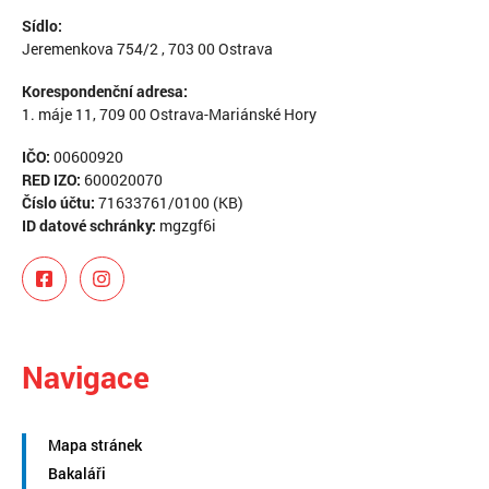
Sídlo:
Jeremenkova 754/2 , 703 00 Ostrava
Korespondenční adresa:
1. máje 11, 709 00 Ostrava-Mariánské Hory
IČO:
00600920
RED IZO:
600020070
Číslo účtu:
71633761/0100 (KB)
ID datové schránky:
mgzgf6i
Navigace
Mapa stránek
Bakaláři