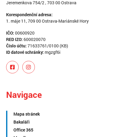
Jeremenkova 754/2 , 703 00 Ostrava
Korespondenční adresa:
1. máje 11, 709 00 Ostrava-Mariánské Hory
IČO:
00600920
RED IZO:
600020070
Číslo účtu:
71633761/0100 (KB)
ID datové schránky:
mgzgf6i
Navigace
Mapa stránek
Bakaláři
Office 365