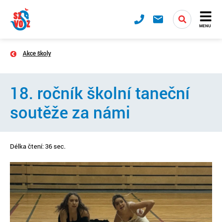
MENU
Akce školy
18. ročník školní taneční
soutěže za námi
Délka čtení: 36 sec.