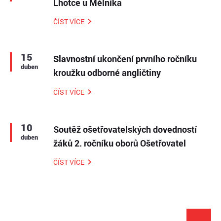
Lhotce u Mělníka
ČÍST VÍCE
15
Slavnostní ukončení prvního ročníku
duben
kroužku odborné angličtiny
ČÍST VÍCE
10
Soutěž ošetřovatelských dovedností
duben
žáků 2. ročníku oborů Ošetřovatel
ČÍST VÍCE