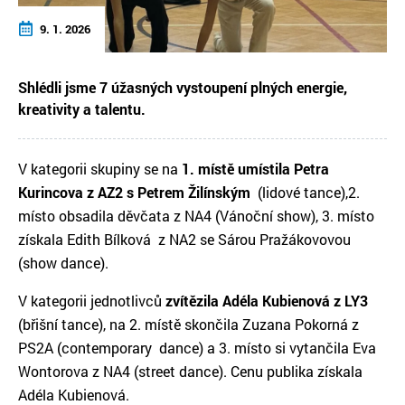
9. 1. 2026
Shlédli jsme 7 úžasných vystoupení plných energie,
kreativity a talentu.
V kategorii skupiny se na
1. místě umístila Petra
Kurincova z AZ2 s Petrem Žilínským
(lidové tance),2.
místo obsadila děvčata z NA4 (Vánoční show), 3. místo
získala Edith Bílková z NA2 se Sárou Pražákovovou
(show dance).
V kategorii jednotlivců
zvítězila Adéla Kubienová z LY3
(břišní tance), na 2. místě skončila Zuzana Pokorná z
PS2A (contemporary dance) a 3. místo si vytančila Eva
Wontorova z NA4 (street dance). Cenu publika získala
Adéla Kubienová.