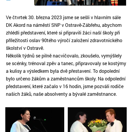
Ve čtvrtek 30. března 2023 jsme se sešli v hlavním sále
DK Akord na náměstí SNP v Ostravě-Zábřehu, abychom
zhlédli představení, které si připravili žáci naší školy při
příležitosti oslav 90tého výročí založení zdravotnického
školství v Ostravě.
Několik týdnů se pilně nacvičovalo, zkoušelo, vymýšlely
se scénky, trénoval zpěv a tanec, připravovaly se kostýmy
a kulisy a výsledkem byla dvě přestavení. To dopolední
bylo určeno žákům a zaměstnancům školy. Na odpolední
představení, které začalo v 16 hodin, jsme pozváli rodiče
našich žáků, naše absolventy a bývalé zaměstnance.