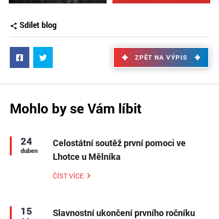
Sdílet blog
ZPĚT NA VÝPIS
Mohlo by se Vám líbit
24
Celostátní soutěž první pomoci ve
duben
Lhotce u Mělníka
ČÍST VÍCE
15
Slavnostní ukončení prvního ročníku