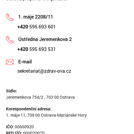
1. máje 2208/11
+420
595 693 601
Ústředna Jeremenkova 2
+420
595 693 531
E-mail
sekretariat@zdrav-ova.cz
Sídlo:
Jeremenkova 754/2 , 703 00 Ostrava
Korespondenční adresa:
1. máje 11, 709 00 Ostrava-Mariánské Hory
IČO:
00600920
RED IZO:
600020070