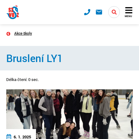
MENU
Akce školy
Bruslení LY1
Délka čtení: 0 sec.
6. 1. 2025