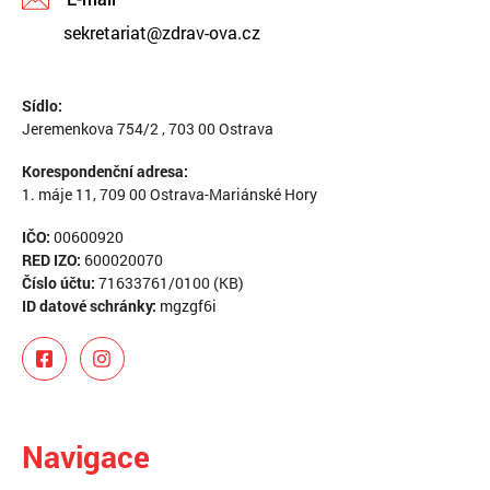
sekretariat@zdrav-ova.cz
Sídlo:
Jeremenkova 754/2 , 703 00 Ostrava
Korespondenční adresa:
1. máje 11, 709 00 Ostrava-Mariánské Hory
IČO:
00600920
RED IZO:
600020070
Číslo účtu:
71633761/0100 (KB)
ID datové schránky:
mgzgf6i
Navigace