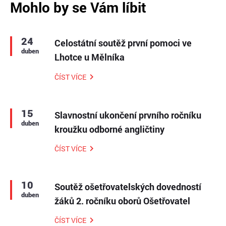
Mohlo by se Vám líbit
24
Celostátní soutěž první pomoci ve
duben
Lhotce u Mělníka
ČÍST VÍCE
15
Slavnostní ukončení prvního ročníku
duben
kroužku odborné angličtiny
ČÍST VÍCE
10
Soutěž ošetřovatelských dovedností
duben
žáků 2. ročníku oborů Ošetřovatel
ČÍST VÍCE