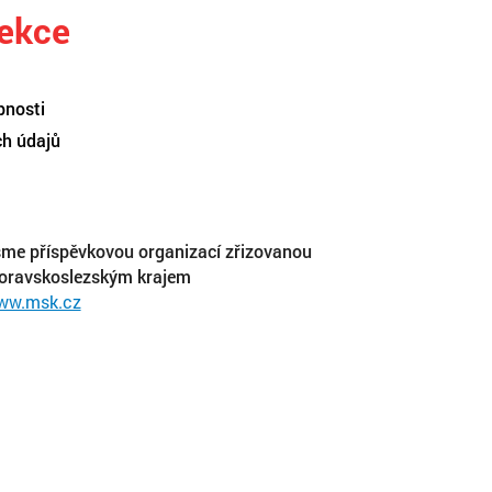
sekce
pnosti
ch údajů
me příspěvkovou organizací zřizovanou
oravskoslezským krajem
ww.msk.cz