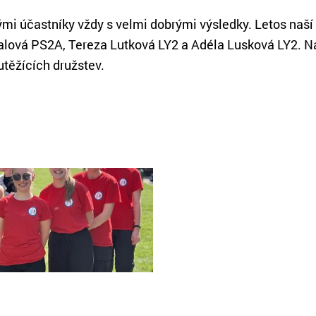
nými účastníky vždy s velmi dobrými výsledky. Letos naš
lová PS2A, Tereza Lutková LY2 a Adéla Lusková LY2. Ná
utěžících družstev.