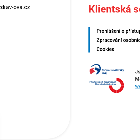
Klientská 
zdrav-ova.cz
Prohlášení o přístu
Zpracování osobní
Cookies
Js
M
w