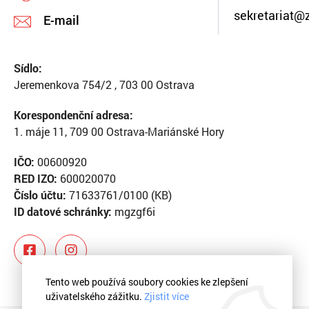
sekretariat@
E-mail
Sídlo:
Jeremenkova 754/2 , 703 00 Ostrava
Korespondenční adresa:
1. máje 11, 709 00 Ostrava-Mariánské Hory
IČO:
00600920
RED IZO:
600020070
Číslo účtu:
71633761/0100 (KB)
ID datové schránky:
mgzgf6i
Tento web používá soubory cookies ke zlepšení
uživatelského zážitku.
Zjistit více