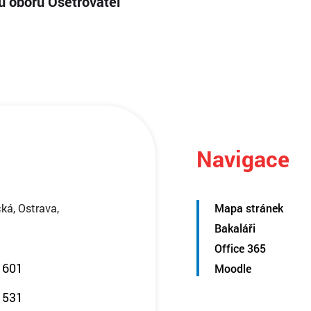
ku oborů Ošetřovatel
Navigace
ká, Ostrava,
Mapa stránek
Bakaláři
Office 365
 601
Moodle
 531