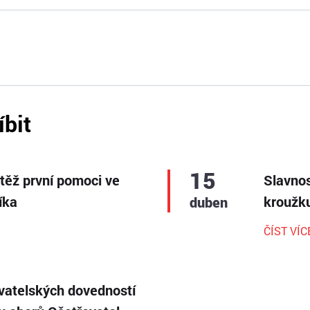
íbit
15
utěž první pomoci ve
Slavnos
íka
kroužku
duben
ČÍST VÍC
vatelských dovedností