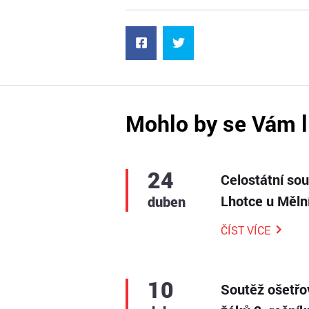
Mohlo by se Vám l
24
Celostátní so
Lhotce u Měln
duben
ČÍST VÍCE
10
Soutěž ošetřo