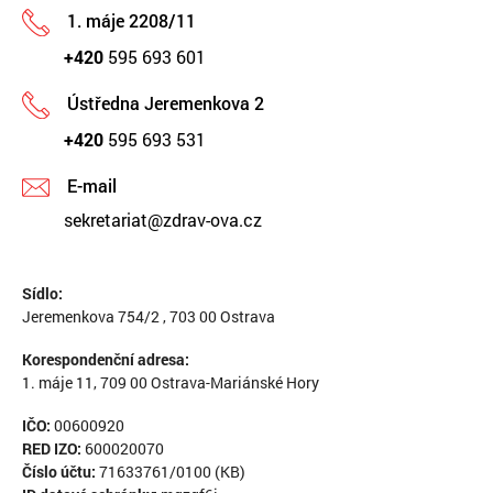
1. máje 2208/11
+420
595 693 601
Ústředna Jeremenkova 2
+420
595 693 531
E-mail
sekretariat@zdrav-ova.cz
Sídlo:
Jeremenkova 754/2 , 703 00 Ostrava
Korespondenční adresa:
1. máje 11, 709 00 Ostrava-Mariánské Hory
IČO:
00600920
RED IZO:
600020070
Číslo účtu:
71633761/0100 (KB)