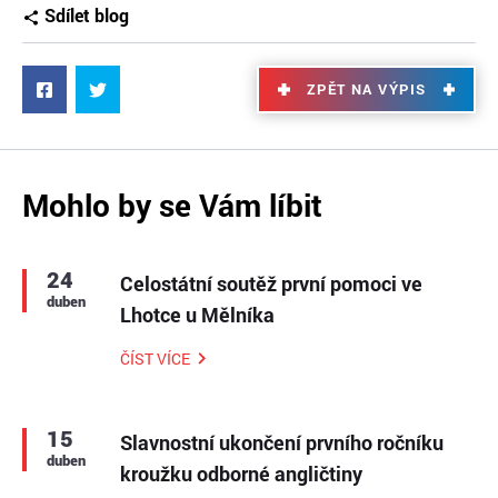
Sdílet blog
ZPĚT NA VÝPIS
Mohlo by se Vám líbit
24
Celostátní soutěž první pomoci ve
duben
Lhotce u Mělníka
ČÍST VÍCE
15
Slavnostní ukončení prvního ročníku
duben
kroužku odborné angličtiny