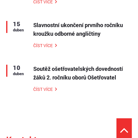
ČÍST VÍCE
15
Slavnostní ukončení prvního ročníku
duben
kroužku odborné angličtiny
ČÍST VÍCE
10
Soutěž ošetřovatelských dovedností
duben
žáků 2. ročníku oborů Ošetřovatel
ČÍST VÍCE