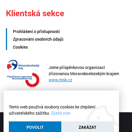
Klientská sekce
Prohlášení o přístupnosti
Zpracování osobních údajů
Cookies
Jsme příspěvkovou organizací
zřizovanou Moravskoslezským krajem
www.msk.cz
Tento web používá soubory cookies ke zlepšení
uživatelského zážitku.
Zjistit více
Střední zdravotnická škola a Vyšší odborná škola zdravotnická
Ostrava | © 2026
POVOLIT
ZAKÁZAT