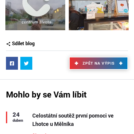
Sdílet blog
ZPĚT NA VÝPIS
Mohlo by se Vám líbit
24
Celostátní soutěž první pomoci ve
duben
Lhotce u Mělníka