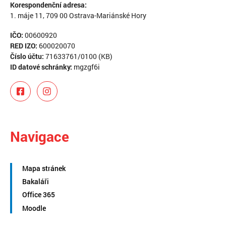
Korespondenční adresa:
1. máje 11, 709 00 Ostrava-Mariánské Hory
IČO:
00600920
RED IZO:
600020070
Číslo účtu:
71633761/0100 (KB)
ID datové schránky:
mgzgf6i
Navigace
Mapa stránek
Bakaláři
Office 365
Moodle