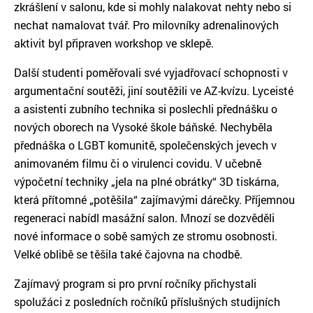
zkrášlení v salonu, kde si mohly nalakovat nehty nebo si
nechat namalovat tvář. Pro milovníky adrenalinových
aktivit byl připraven workshop ve sklepě.
Další studenti poměřovali své vyjadřovací schopnosti v
argumentační soutěži, jiní soutěžili ve AZ-kvízu. Lyceisté
a asistenti zubního technika si poslechli přednášku o
nových oborech na Vysoké škole báňské. Nechyběla
přednáška o LGBT komunitě, společenských jevech v
animovaném filmu či o virulenci covidu. V učebně
výpočetní techniky „jela na plné obrátky“ 3D tiskárna,
která přítomné „potěšila“ zajímavými dárečky. Příjemnou
regeneraci nabídl masážní salon. Mnozí se dozvěděli
nové informace o sobě samých ze stromu osobnosti.
Velké oblibě se těšila také čajovna na chodbě.
Zajímavý program si pro první ročníky přichystali
spolužáci z posledních ročníků příslušných studijních