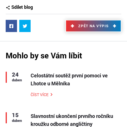
Sdílet blog
ZPĚT NA VÝPIS
Mohlo by se Vám líbit
24
Celostátní soutěž první pomoci ve
duben
Lhotce u Mělníka
ČÍST VÍCE
15
Slavnostní ukončení prvního ročníku
duben
kroužku odborné angličtiny