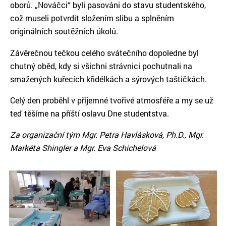
oborů. „Nováčci“ byli pasováni do stavu studentského,
což museli potvrdit složením slibu a splněním
originálních soutěžních úkolů.
Závěrečnou tečkou celého svátečního dopoledne byl
chutný oběd, kdy si všichni strávnici pochutnali na
smažených kuřecích křidélkách a sýrových taštičkách.
Celý den proběhl v příjemné tvořivé atmosféře a my se už
teď těšíme na příští oslavu Dne studentstva.
Za organizační tým Mgr. Petra Havlásková, Ph.D., Mgr.
Markéta Shingler a Mgr. Eva Schichelová