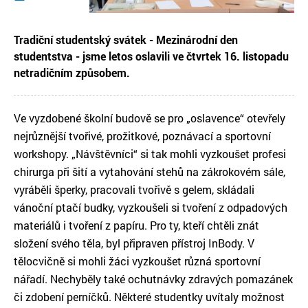
Tradiční studentský svátek - Mezinárodní den
studentstva - jsme letos oslavili ve čtvrtek 16. listopadu
netradičním způsobem.
Ve vyzdobené školní budově se pro „oslavence“ otevřely
nejrůznější tvořivé, prožitkové, poznávací a sportovní
workshopy. „Návštěvníci“ si tak mohli vyzkoušet profesi
chirurga při šití a vytahování stehů na zákrokovém sále,
vyráběli šperky, pracovali tvořivě s gelem, skládali
vánoční ptačí budky, vyzkoušeli si tvoření z odpadových
materiálů i tvoření z papíru. Pro ty, kteří chtěli znát
složení svého těla, byl připraven přístroj InBody. V
tělocvičně si mohli žáci vyzkoušet různá sportovní
nářadí. Nechyběly také ochutnávky zdravých pomazánek
či zdobení perníčků. Některé studentky uvítaly možnost