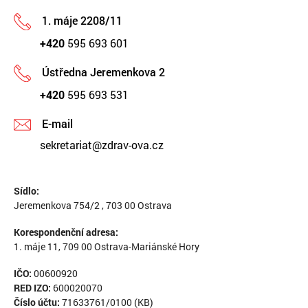
1. máje 2208/11
+420
595 693 601
Ústředna Jeremenkova 2
+420
595 693 531
E-mail
sekretariat@zdrav-ova.cz
Sídlo:
Jeremenkova 754/2 , 703 00 Ostrava
Korespondenční adresa:
1. máje 11, 709 00 Ostrava-Mariánské Hory
IČO:
00600920
RED IZO:
600020070
Číslo účtu:
71633761/0100 (KB)