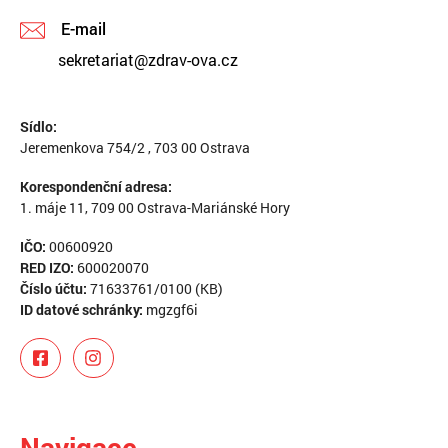
E-mail
sekretariat@zdrav-ova.cz
Sídlo:
Jeremenkova 754/2 , 703 00 Ostrava
Korespondenční adresa:
1. máje 11, 709 00 Ostrava-Mariánské Hory
IČO:
00600920
RED IZO:
600020070
Číslo účtu:
71633761/0100 (KB)
ID datové schránky:
mgzgf6i
Navigace