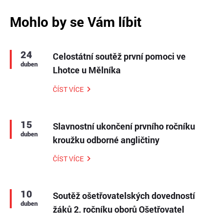
Mohlo by se Vám líbit
24
Celostátní soutěž první pomoci ve
duben
Lhotce u Mělníka
ČÍST VÍCE
15
Slavnostní ukončení prvního ročníku
duben
kroužku odborné angličtiny
ČÍST VÍCE
10
Soutěž ošetřovatelských dovedností
duben
žáků 2. ročníku oborů Ošetřovatel