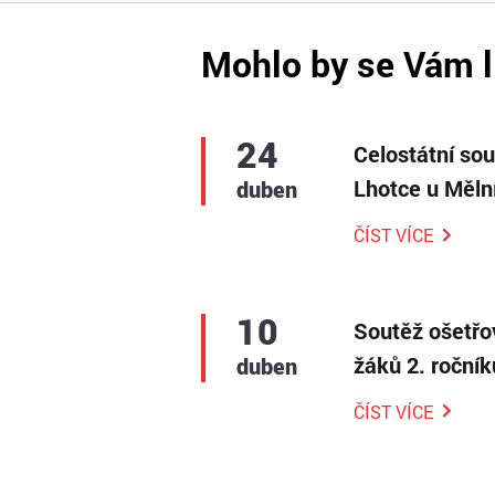
Mohlo by se Vám l
24
Celostátní so
Lhotce u Měln
duben
ČÍST VÍCE
10
Soutěž ošetřo
žáků 2. roční
duben
ČÍST VÍCE