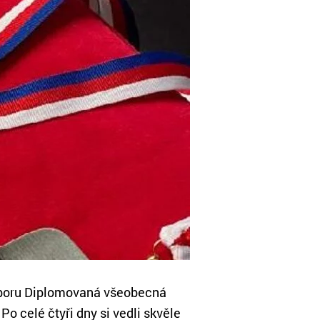
ů oboru Diplomovaná všeobecná
o celé čtyři dny si vedli skvěle