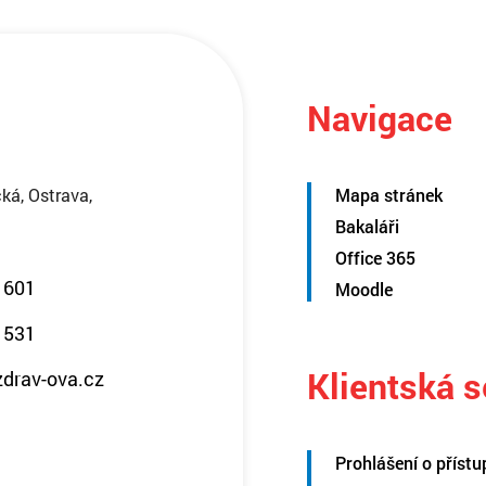
Navigace
ká, Ostrava,
Mapa stránek
Bakaláři
Office 365
 601
Moodle
 531
Klientská 
zdrav-ova.cz
Prohlášení o přístu