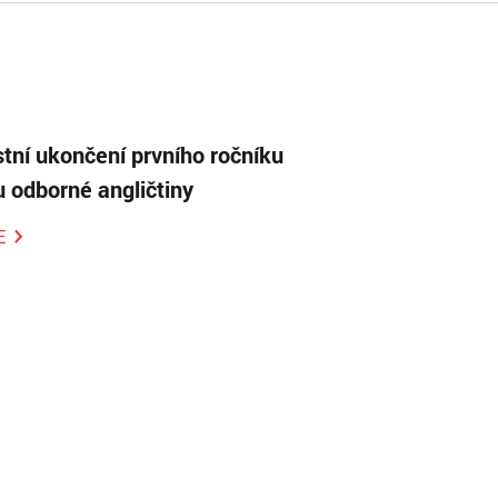
tní ukončení prvního ročníku
 odborné angličtiny
E