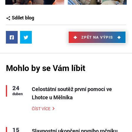
Sdílet blog
ZPĚT NA VÝPIS
Mohlo by se Vám líbit
24
Celostátní soutěž první pomoci ve
duben
Lhotce u Mělníka
ČÍST VÍCE
15
Slavnostní ukončení prvního ročníku