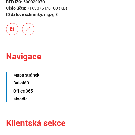
RED IZO:
600020070
Číslo účtu:
71633761/0100 (KB)
ID datové schránky:
mgzgf6i
Navigace
Mapa stránek
Bakaláři
Office 365
Moodle
Klientská sekce