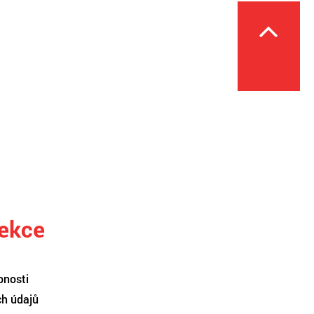
sekce
pnosti
ch údajů