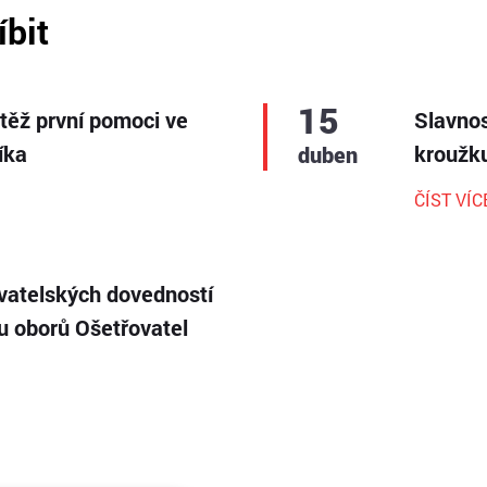
íbit
15
utěž první pomoci ve
Slavnos
íka
kroužku
duben
ČÍST VÍC
vatelských dovedností
ku oborů Ošetřovatel