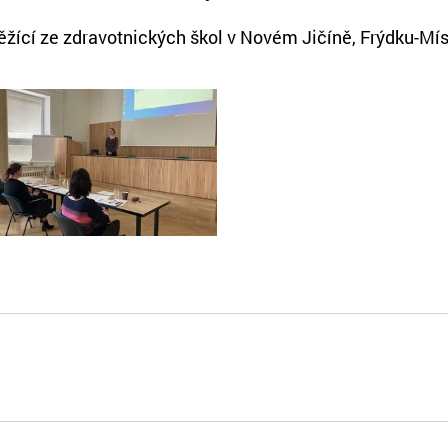
těžící ze zdravotnických škol v Novém Jičíně, Frýdku-Mís