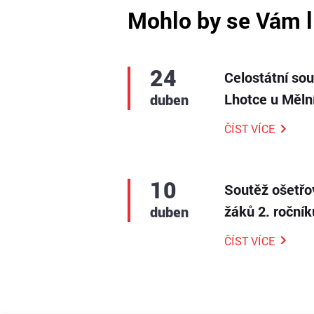
Mohlo by se Vám l
24
Celostátní so
Lhotce u Měln
duben
ČÍST VÍCE
10
Soutěž ošetřo
žáků 2. roční
duben
ČÍST VÍCE