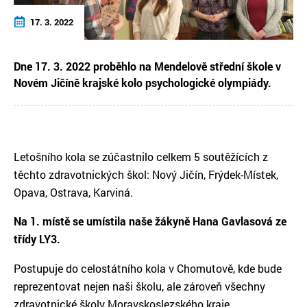
17. 3. 2022
Dne 17. 3. 2022 proběhlo na Mendelově střední škole v
Novém Jičíně krajské kolo psychologické olympiády.
Letošního kola se zúčastnilo celkem 5 soutěžících z
těchto zdravotnických škol: Nový Jičín, Frýdek-Místek,
Opava, Ostrava, Karviná.
Na 1. místě se umístila naše žákyně Hana Gavlasová ze
třídy LY3.
Postupuje do celostátního kola v Chomutově, kde bude
reprezentovat nejen naši školu, ale zároveň všechny
zdravotnické školy Moravskoslezského kraje.