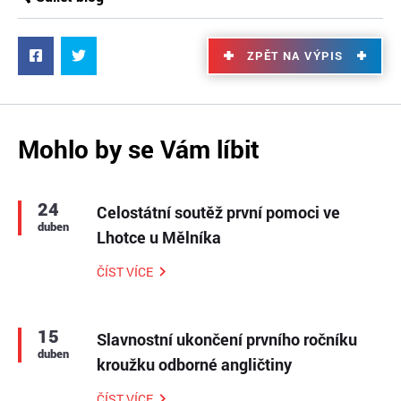
ZPĚT NA VÝPIS
Mohlo by se Vám líbit
24
Celostátní soutěž první pomoci ve
duben
Lhotce u Mělníka
ČÍST VÍCE
15
Slavnostní ukončení prvního ročníku
duben
kroužku odborné angličtiny
ČÍST VÍCE