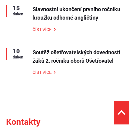
15
Slavnostní ukončení prvního ročníku
duben
kroužku odborné angličtiny
ČÍST VÍCE
10
Soutěž ošetřovatelských dovedností
duben
žáků 2. ročníku oborů Ošetřovatel
ČÍST VÍCE
Kontakty