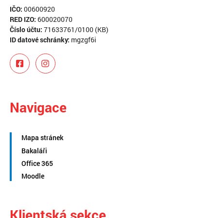
IČO:
00600920
RED IZO:
600020070
Číslo účtu:
71633761/0100 (KB)
ID datové schránky:
mgzgf6i
Navigace
Mapa stránek
Bakaláři
Office 365
Moodle
Klientská sekce