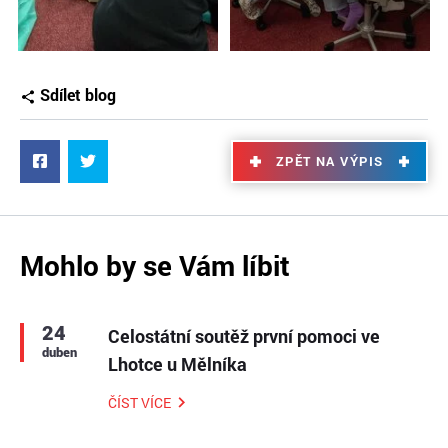
Sdílet blog
ZPĚT NA VÝPIS
Mohlo by se Vám líbit
24
Celostátní soutěž první pomoci ve
duben
Lhotce u Mělníka
ČÍST VÍCE