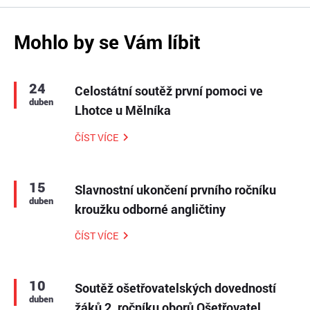
Mohlo by se Vám líbit
24
Celostátní soutěž první pomoci ve
duben
Lhotce u Mělníka
ČÍST VÍCE
15
Slavnostní ukončení prvního ročníku
duben
kroužku odborné angličtiny
ČÍST VÍCE
10
Soutěž ošetřovatelských dovedností
duben
žáků 2. ročníku oborů Ošetřovatel