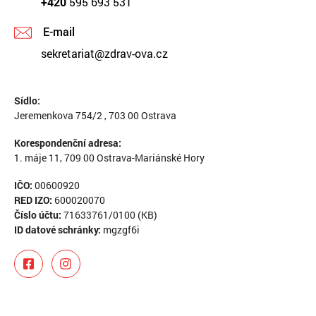
+420
595 693 531
E-mail
sekretariat@zdrav-ova.cz
Sídlo:
Jeremenkova 754/2 , 703 00 Ostrava
Korespondenční adresa:
1. máje 11, 709 00 Ostrava-Mariánské Hory
IČO:
00600920
RED IZO:
600020070
Číslo účtu:
71633761/0100 (KB)
ID datové schránky:
mgzgf6i