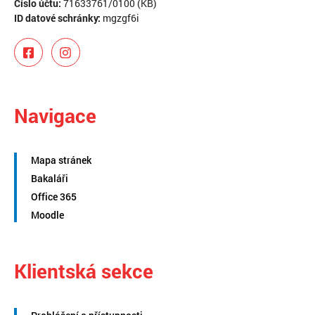
Číslo účtu:
71633761/0100 (KB)
ID datové schránky:
mgzgf6i
Navigace
Mapa stránek
Bakaláři
Office 365
Moodle
Klientská sekce