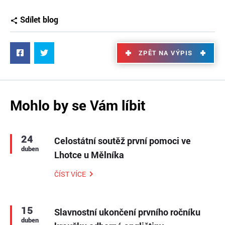
Sdílet blog
ZPĚT NA VÝPIS
Mohlo by se Vám líbit
24
Celostátní soutěž první pomoci ve
duben
Lhotce u Mělníka
ČÍST VÍCE
15
Slavnostní ukončení prvního ročníku
duben