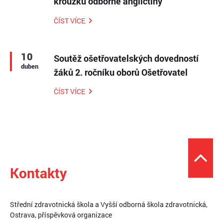
kroužku odborné angličtiny
ČÍST VÍCE
10
Soutěž ošetřovatelských dovedností
duben
žáků 2. ročníku oborů Ošetřovatel
ČÍST VÍCE
Kontakty
Střední zdravotnická škola a Vyšší odborná škola zdravotnická,
Ostrava, příspěvková organizace