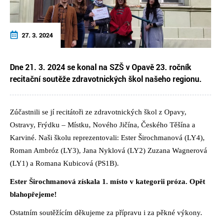
27. 3. 2024
Dne 21. 3. 2024 se konal na SZŠ v Opavě 23. ročník
recitační soutěže zdravotnických škol našeho regionu.
Zúčastnili se jí recitátoři ze zdravotnických škol z Opavy,
Ostravy, Frýdku – Místku, Nového Jičína, Českého Těšína a
Karviné. Naši školu reprezentovali: Ester Širochmanová (LY4),
Roman Ambróz (LY3), Jana Nyklová (LY2) Zuzana Wagnerová
(LY1) a Romana Kubicová (PS1B).
Ester Širochmanová získala 1. místo v kategorii próza. Opět
blahopřejeme!
Ostatním soutěžícím děkujeme za přípravu i za pěkné výkony.