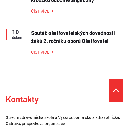
kroužku odborné angličtiny
ČÍST VÍCE
10
Soutěž ošetřovatelských dovedností
duben
žáků 2. ročníku oborů Ošetřovatel
ČÍST VÍCE
Kontakty
Střední zdravotnická škola a Vyšší odborná škola zdravotnická,
Ostrava, příspěvková organizace