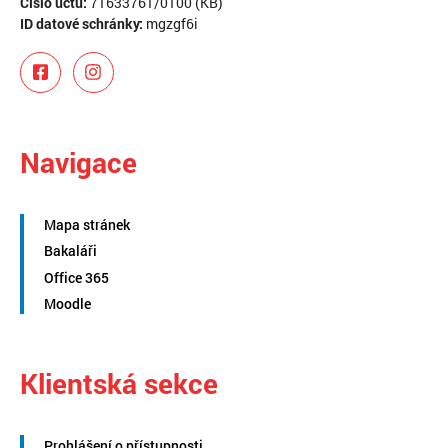
Číslo účtu:
71633761/0100 (KB)
ID datové schránky:
mgzgf6i
Navigace
Mapa stránek
Bakaláři
Office 365
Moodle
Klientská sekce
Prohlášení o přístupnosti