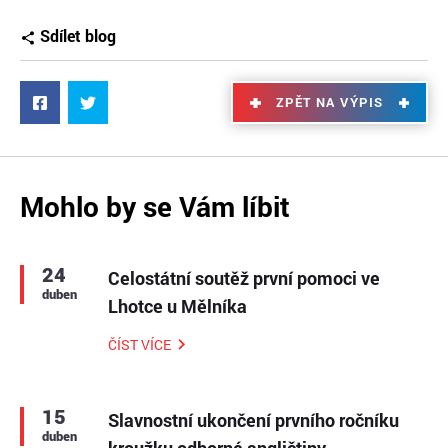
Sdílet blog
ZPĚT NA VÝPIS
Mohlo by se Vám líbit
24
Celostátní soutěž první pomoci ve
duben
Lhotce u Mělníka
ČÍST VÍCE
15
Slavnostní ukončení prvního ročníku
duben