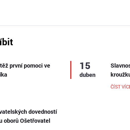
íbit
15
utěž první pomoci ve
Slavnos
íka
kroužku
duben
ČÍST VÍC
vatelských dovedností
ku oborů Ošetřovatel