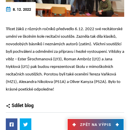
8. 12. 2022
Třicet žáků z různých ročníků předvedlo 6.12. 2022 své recitátorské
umění ve školním kole recitační soutěže. Zazněla tak díla klasiků,
novodobých básníků i neznámých autorů (zatím). Všichni soutěžící
byli pochváleni a odměněni za přípravu i hezké vystoupení. Vítězky a
vítěz – Ester Širochmanová (LY3), Roman Ambróz (LY2) a Jana
Nyklová (LY1) pak budou reprezentovat školu v mimoškolních
recitačních soutěžích. Porotou byli také oceněni Tereza Vaňková
(MZ1), Alexandra Nikolova (PS1A) a Oliver Kanyza (PS2A). Bylo to
krásné poetické odpoledne!
Sdílet blog
ZPĚT NA VÝPIS