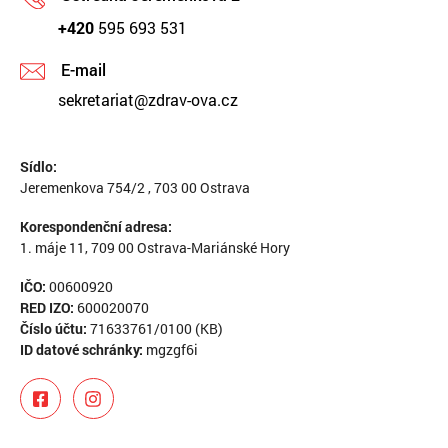
+420
595 693 531
E-mail
sekretariat@zdrav-ova.cz
Sídlo:
Jeremenkova 754/2 , 703 00 Ostrava
Korespondenční adresa:
1. máje 11, 709 00 Ostrava-Mariánské Hory
IČO:
00600920
RED IZO:
600020070
Číslo účtu:
71633761/0100 (KB)
ID datové schránky:
mgzgf6i