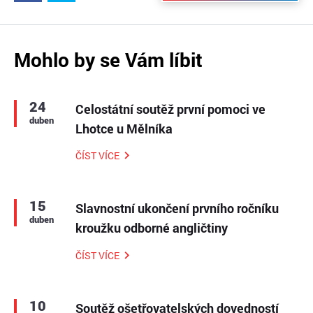
Mohlo by se Vám líbit
24
Celostátní soutěž první pomoci ve
duben
Lhotce u Mělníka
ČÍST VÍCE
15
Slavnostní ukončení prvního ročníku
duben
kroužku odborné angličtiny
ČÍST VÍCE
10
Soutěž ošetřovatelských dovedností