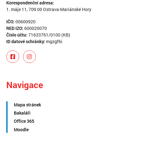
Korespondenční adresa:
1. máje 11, 709 00 Ostrava-Mariánské Hory
IČO:
00600920
RED IZO:
600020070
Číslo účtu:
71633761/0100 (KB)
ID datové schránky:
mgzgf6i
Navigace
Mapa stránek
Bakaláři
Office 365
Moodle