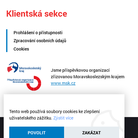
Klientská sekce
Prohlášení o přístupnosti
Zpracování osobních údajů
Cookies
Jsme příspěvkovou organizací
zřizovanou Moravskoslezským krajem
www.msk.cz
Tento web používá soubory cookies ke zlepšení
uživatelského zážitku.
Zjistit více
Střední zdravotnická škola a Vyšší odborná škola zdravotnická
Ostrava | © 2026
POVOLIT
ZAKÁZAT
Webové stránky
vytvořilo
Poski.com
.
Tvorba webových stránek
na