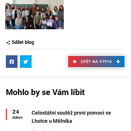
Sdílet blog
ZPĚT NA VÝPIS
Mohlo by se Vám líbit
24
Celostátní soutěž první pomoci ve
duben
Lhotce u Mělníka