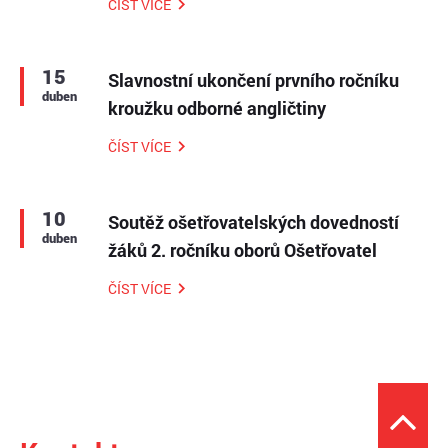
ČÍST VÍCE
15
Slavnostní ukončení prvního ročníku
duben
kroužku odborné angličtiny
ČÍST VÍCE
10
Soutěž ošetřovatelských dovedností
duben
žáků 2. ročníku oborů Ošetřovatel
ČÍST VÍCE