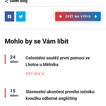
Sdílet blog
ZPĚT NA VÝPIS
Mohlo by se Vám líbit
24
Celostátní soutěž první pomoci ve
duben
Lhotce u Mělníka
ČÍST VÍCE
15
Slavnostní ukončení prvního ročníku
duben
kroužku odborné angličtiny