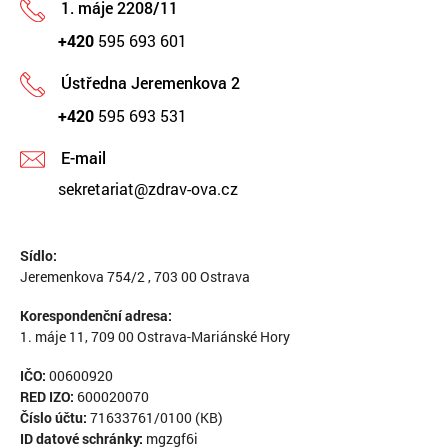
1. máje 2208/11
+420
595 693 601
Ústředna Jeremenkova 2
+420
595 693 531
E-mail
sekretariat@zdrav-ova.cz
Sídlo:
Jeremenkova 754/2 , 703 00 Ostrava
Korespondenční adresa:
1. máje 11, 709 00 Ostrava-Mariánské Hory
IČO:
00600920
RED IZO:
600020070
Číslo účtu:
71633761/0100 (KB)
ID datové schránky:
mgzgf6i