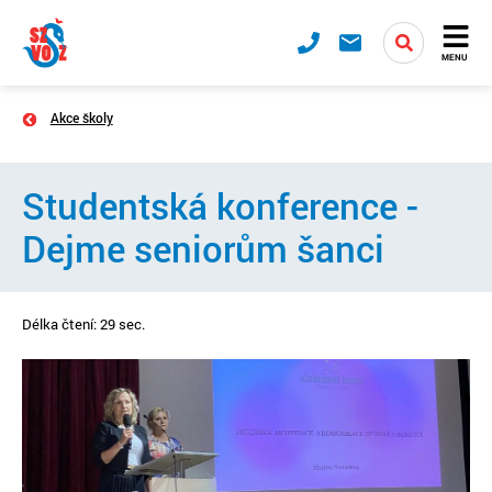
MENU
Akce školy
Studentská konference -
Dejme seniorům šanci
Délka čtení: 29 sec.