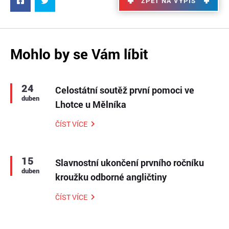
ZPĚT NA VÝPIS
Mohlo by se Vám líbit
24
Celostátní soutěž první pomoci ve
duben
Lhotce u Mělníka
ČÍST VÍCE
15
Slavnostní ukončení prvního ročníku
duben
kroužku odborné angličtiny
ČÍST VÍCE