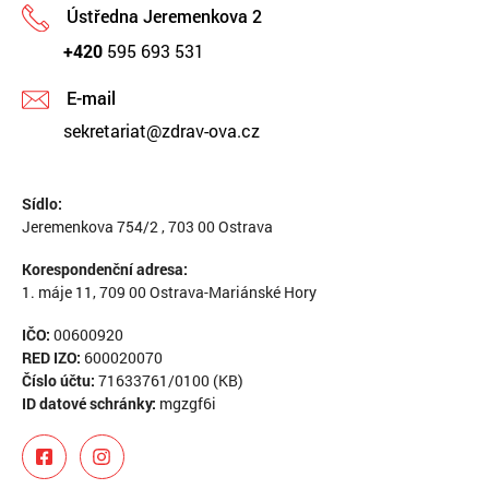
Ústředna Jeremenkova 2
+420
595 693 531
E-mail
sekretariat@zdrav-ova.cz
Sídlo:
Jeremenkova 754/2 , 703 00 Ostrava
Korespondenční adresa:
1. máje 11, 709 00 Ostrava-Mariánské Hory
IČO:
00600920
RED IZO:
600020070
Číslo účtu:
71633761/0100 (KB)
ID datové schránky:
mgzgf6i