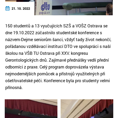
21. 10. 2022
150 studentů a 13 vyučujících SZŠ a VOŠZ Ostrava se
dne 19.10.2022 zúčastnilo studentské konference s
názvem-Dejme seniorům šanci, vždyť tady život nekončí,
pořádanou vzdělávací institucí DTO ve spolupráci s naší
školou na VŠB TU Ostrava při XXV. kongresu
Gerontologických dnů. Zajímavé přednášky vedli přední
odborníci z praxe. Celý program doprovázela výstava
nejmodernějších pomůcek a přístrojů využitelných při
ošetřovatelské péči. Konference byla pro studenty velmi
přínosná.