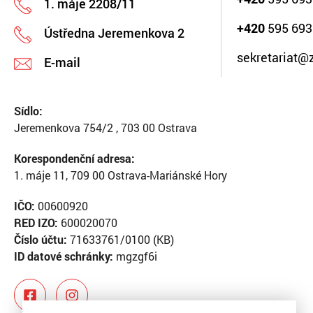
1. máje 2208/11
+420
595 693
Ústředna Jeremenkova 2
sekretariat@
E-mail
Sídlo:
Jeremenkova 754/2 , 703 00 Ostrava
Korespondenční adresa:
1. máje 11, 709 00 Ostrava-Mariánské Hory
IČO:
00600920
RED IZO:
600020070
Číslo účtu:
71633761/0100 (KB)
ID datové schránky:
mgzgf6i