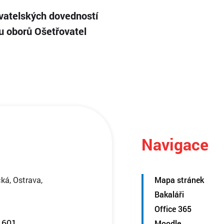
vatelských dovedností
ku oborů Ošetřovatel
Navigace
ká, Ostrava,
Mapa stránek
Bakaláři
Office 365
 601
Moodle