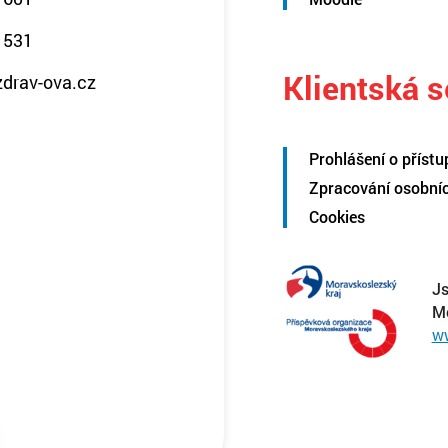
 531
Klientská 
zdrav-ova.cz
Prohlášení o přístu
Zpracování osobní
Cookies
Js
M
w