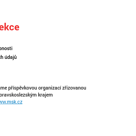
sekce
pnosti
ch údajů
me příspěvkovou organizací zřizovanou
oravskoslezským krajem
ww.msk.cz