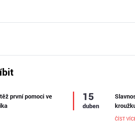
íbit
15
utěž první pomoci ve
Slavnos
íka
kroužku
duben
ČÍST VÍC