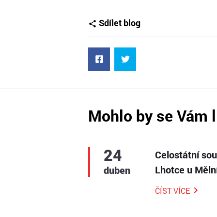
Sdílet blog
Mohlo by se Vám l
24
Celostátní so
Lhotce u Měln
duben
ČÍST VÍCE