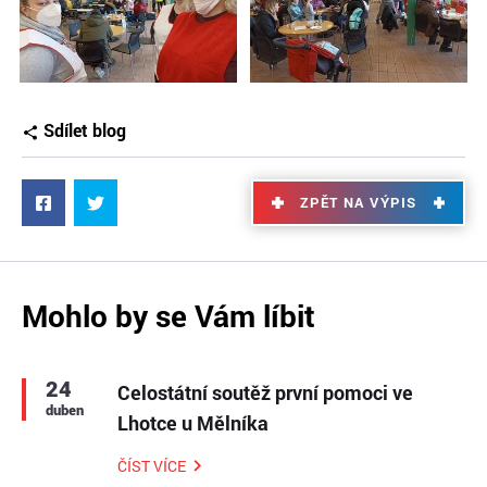
Sdílet blog
ZPĚT NA VÝPIS
Mohlo by se Vám líbit
24
Celostátní soutěž první pomoci ve
duben
Lhotce u Mělníka
ČÍST VÍCE