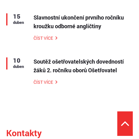
15
Slavnostní ukončení prvního ročníku
duben
kroužku odborné angličtiny
ČÍST VÍCE
10
Soutěž ošetřovatelských dovedností
duben
žáků 2. ročníku oborů Ošetřovatel
ČÍST VÍCE
Kontakty