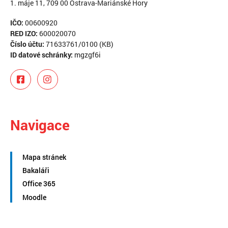
1. máje 11, 709 00 Ostrava-Mariánské Hory
IČO:
00600920
RED IZO:
600020070
Číslo účtu:
71633761/0100 (KB)
ID datové schránky:
mgzgf6i
Navigace
Mapa stránek
Bakaláři
Office 365
Moodle