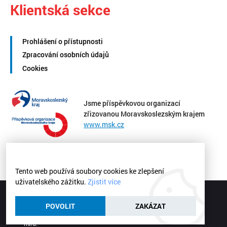
Klientská sekce
Prohlášení o přístupnosti
Zpracování osobních údajů
Cookies
Jsme příspěvkovou organizací
zřizovanou Moravskoslezským krajem
www.msk.cz
Tento web používá soubory cookies ke zlepšení
uživatelského zážitku.
Zjistit více
Střední zdravotnická škola a Vyšší odborná škola zdravotnická
Ostrava | © 2026
POVOLIT
ZAKÁZAT
Webové stránky
vytvořilo
Poski.com
.
Tvorba webových stránek
na
míru.