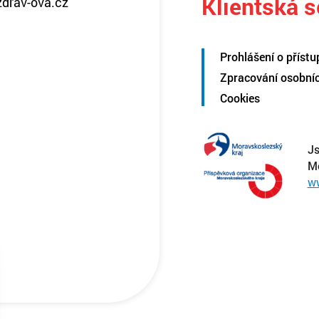
Klientská 
zdrav-ova.cz
Prohlášení o přístu
Zpracování osobní
Cookies
Js
M
w