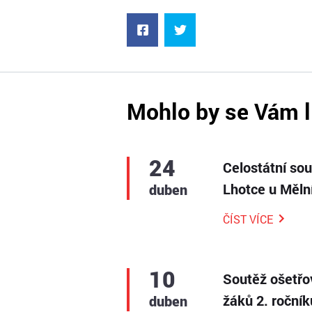
Mohlo by se Vám l
24
Celostátní so
Lhotce u Měln
duben
ČÍST VÍCE
10
Soutěž ošetřo
žáků 2. roční
duben