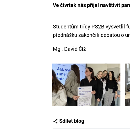
Ve čtvrtek nás přijel navštívit pa
Studentům třídy PS2B vysvětlil f
přednášku zakončili debatou o umě
Mgr. David Číž
Sdílet blog