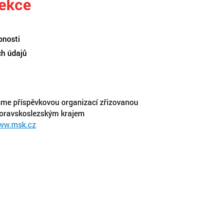
sekce
pnosti
ch údajů
me příspěvkovou organizací zřizovanou
oravskoslezským krajem
ww.msk.cz