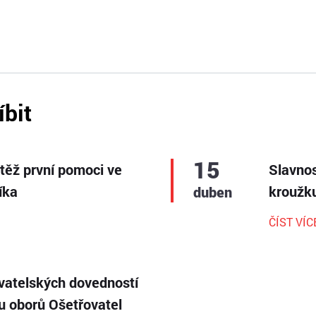
íbit
15
utěž první pomoci ve
Slavnos
íka
kroužku
duben
ČÍST VÍC
vatelských dovedností
ku oborů Ošetřovatel