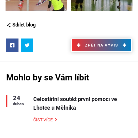
Sdílet blog
ZPĚT NA VÝPIS
Mohlo by se Vám líbit
24
Celostátní soutěž první pomoci ve
duben
Lhotce u Mělníka
ČÍST VÍCE