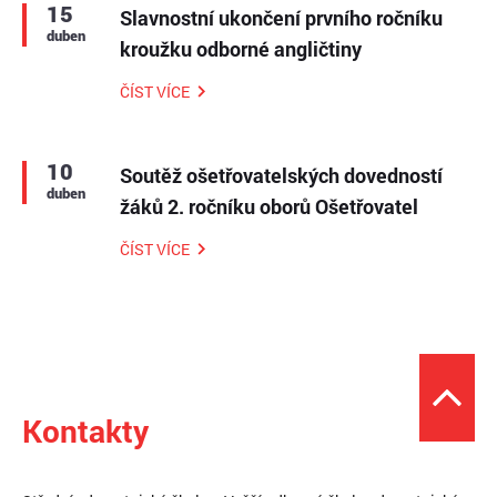
15
Slavnostní ukončení prvního ročníku
duben
kroužku odborné angličtiny
ČÍST VÍCE
10
Soutěž ošetřovatelských dovedností
duben
žáků 2. ročníku oborů Ošetřovatel
ČÍST VÍCE
Kontakty