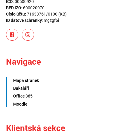
IČO:
00600920
RED IZO:
600020070
Číslo účtu:
71633761/0100 (KB)
ID datové schránky:
mgzgf6i
Navigace
Mapa stránek
Bakaláři
Office 365
Moodle
Klientská sekce