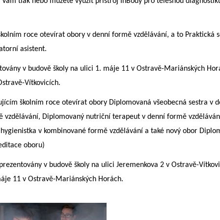
m tlak nebo můžete využít přístroj InBody pro tělesnou diagnostik
kolním roce otevírat obory v denní formě vzdělávání, a to Praktická s
torní asistent.
ntovány v budově školy na ulici 1. máje 11 v Ostravě-Mariánských Hor
stravě-Vítkovicích.
ujícím školním roce otevírat obory Diplomovaná všeobecná sestra v 
ě vzdělávání, Diplomovaný nutriční terapeut v denní formě vzděláván
hygienistka v kombinované formě vzdělávání a také nový obor Diplo
editace oboru)
 prezentovány v budově školy na ulici Jeremenkova 2 v Ostravě-Vítkov
 máje 11 v Ostravě-Mariánských Horách.