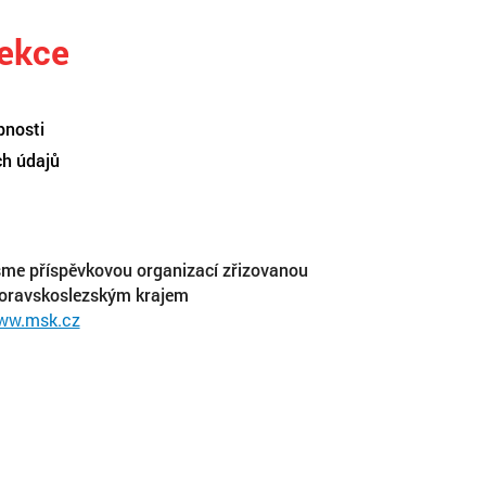
sekce
pnosti
ch údajů
me příspěvkovou organizací zřizovanou
oravskoslezským krajem
ww.msk.cz