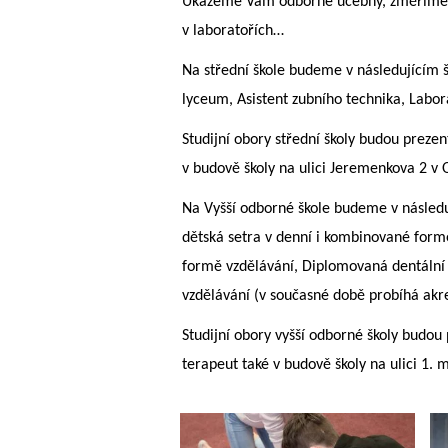
Ukážeme Vám odborné učebny, změříme Vá
v laboratořích…
Na střední škole budeme v následujícím š
lyceum, Asistent zubního technika, Labora
Studijní obory střední školy budou preze
v budově školy na ulici Jeremenkova 2 v O
Na Vyšší odborné škole budeme v násled
dětská setra v denní i kombinované form
formě vzdělávání, Diplomovaná dentální 
vzdělávání (v současné době probíhá akr
Studijní obory vyšší odborné školy budou
terapeut také v budově školy na ulici 1.