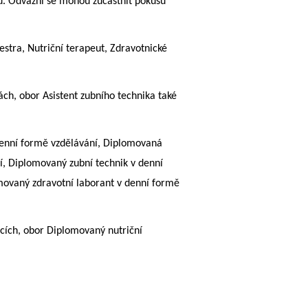
u. Odvážní se mohou zúčastnit pokusů
estra, Nutriční terapeut, Zdravotnické
ách, obor Asistent zubního technika také
denní formě vzdělávání, Diplomovaná
í, Diplomovaný zubní technik v denní
movaný zdravotní laborant v denní formě
icích, obor Diplomovaný nutriční