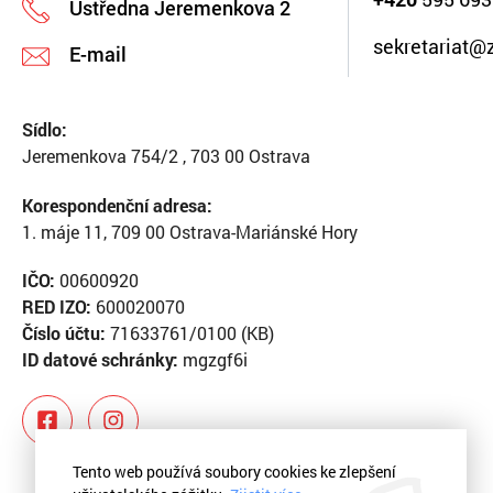
Ústředna Jeremenkova 2
sekretariat@
E-mail
Sídlo:
Jeremenkova 754/2 , 703 00 Ostrava
Korespondenční adresa:
1. máje 11, 709 00 Ostrava-Mariánské Hory
IČO:
00600920
RED IZO:
600020070
Číslo účtu:
71633761/0100 (KB)
ID datové schránky:
mgzgf6i
Tento web používá soubory cookies ke zlepšení