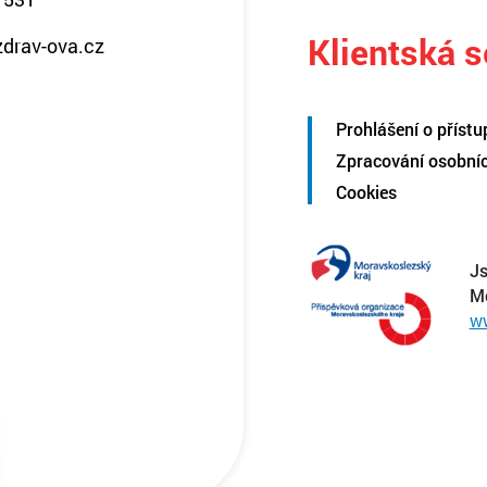
Klientská 
zdrav-ova.cz
Prohlášení o přístu
Zpracování osobní
Cookies
Js
M
w