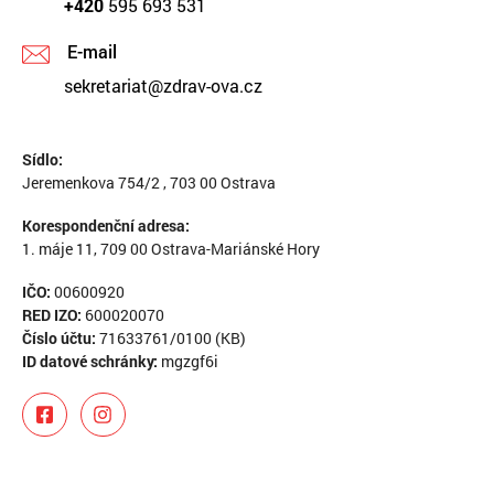
+420
595 693 531
E-mail
sekretariat@zdrav-ova.cz
Sídlo:
Jeremenkova 754/2 , 703 00 Ostrava
Korespondenční adresa:
1. máje 11, 709 00 Ostrava-Mariánské Hory
IČO:
00600920
RED IZO:
600020070
Číslo účtu:
71633761/0100 (KB)
ID datové schránky:
mgzgf6i