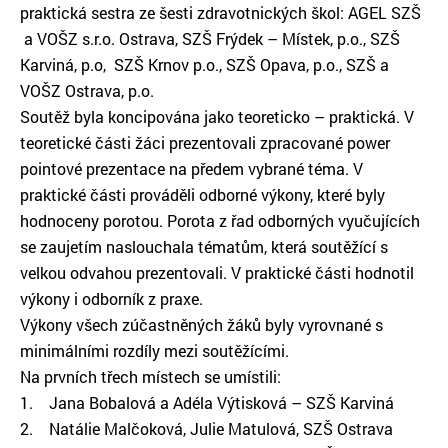
praktická sestra ze šesti zdravotnických škol: AGEL SZŠ
a VOŠZ s.r.o. Ostrava, SZŠ Frýdek – Místek, p.o., SZŠ
Karviná, p.o, SZŠ Krnov p.o., SZŠ Opava, p.o., SZŠ a
VOŠZ Ostrava, p.o.
Soutěž byla koncipována jako teoreticko – praktická. V
teoretické části žáci prezentovali zpracované power
pointové prezentace na předem vybrané téma. V
praktické části prováděli odborné výkony, které byly
hodnoceny porotou. Porota z řad odborných vyučujících
se zaujetím naslouchala tématům, která soutěžící s
velkou odvahou prezentovali. V praktické části hodnotil
výkony i odborník z praxe.
Výkony všech zúčastněných žáků byly vyrovnané s
minimálními rozdíly mezi soutěžícími.
Na prvních třech místech se umístili:
1. Jana Bobalová a Adéla Výtisková – SZŠ Karviná
2. Natálie Malčoková, Julie Matulová, SZŠ Ostrava