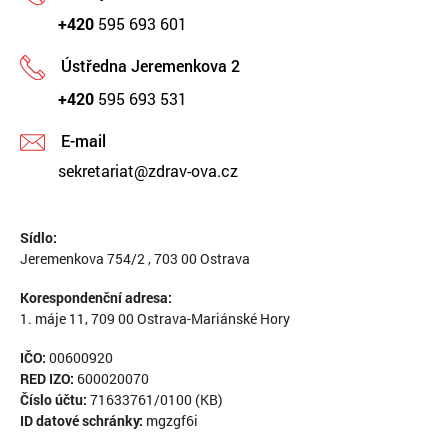
+420
595 693 601
Ústředna Jeremenkova 2
+420
595 693 531
E-mail
sekretariat@zdrav-ova.cz
Sídlo:
Jeremenkova 754/2 , 703 00 Ostrava
Korespondenční adresa:
1. máje 11, 709 00 Ostrava-Mariánské Hory
IČO:
00600920
RED IZO:
600020070
Číslo účtu:
71633761/0100 (KB)
ID datové schránky:
mgzgf6i