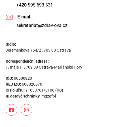
+420
595 693 531
E-mail
sekretariat@zdrav-ova.cz
Sídlo:
Jeremenkova 754/2 , 703 00 Ostrava
Korespondenční adresa:
1. máje 11, 709 00 Ostrava-Mariánské Hory
IČO:
00600920
RED IZO:
600020070
Číslo účtu:
71633761/0100 (KB)
ID datové schránky:
mgzgf6i