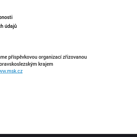
pnosti
ch údajů
me příspěvkovou organizací zřizovanou
oravskoslezským krajem
ww.msk.cz