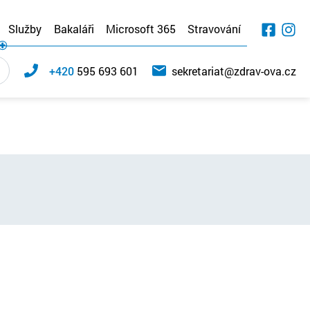
Služby
Bakaláři
Microsoft 365
Stravování
+420
595 693 601
sekretariat@zdrav-ova.cz