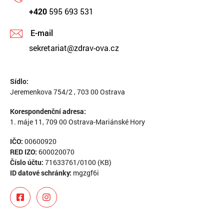
+420
595 693 531
E-mail
sekretariat@zdrav-ova.cz
Sídlo:
Jeremenkova 754/2 , 703 00 Ostrava
Korespondenční adresa:
1. máje 11, 709 00 Ostrava-Mariánské Hory
IČO:
00600920
RED IZO:
600020070
Číslo účtu:
71633761/0100 (KB)
ID datové schránky:
mgzgf6i