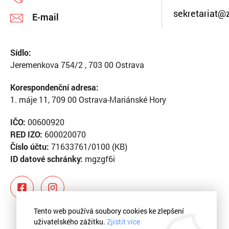
sekretariat@
E-mail
Sídlo:
Jeremenkova 754/2 , 703 00 Ostrava
Korespondenční adresa:
1. máje 11, 709 00 Ostrava-Mariánské Hory
IČO:
00600920
RED IZO:
600020070
Číslo účtu:
71633761/0100 (KB)
ID datové schránky:
mgzgf6i
Tento web používá soubory cookies ke zlepšení
uživatelského zážitku.
Zjistit více