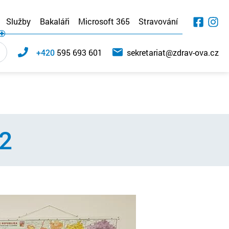
Služby
Bakaláři
Microsoft 365
Stravování
+420
595 693 601
sekretariat@zdrav-ova.cz
22