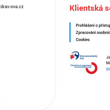
Klientská 
zdrav-ova.cz
Prohlášení o přístu
Zpracování osobní
Cookies
Js
M
w