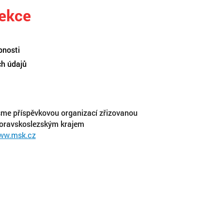
sekce
pnosti
ch údajů
me příspěvkovou organizací zřizovanou
oravskoslezským krajem
ww.msk.cz