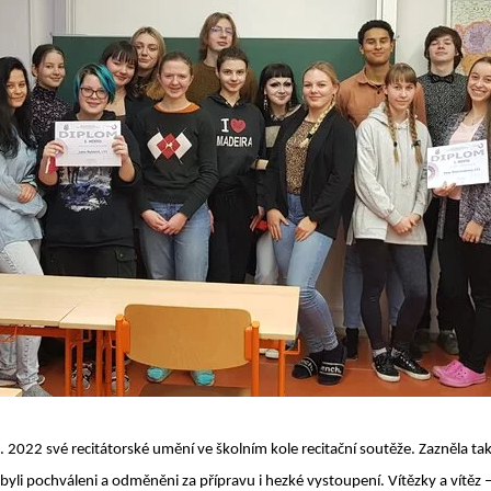
. 2022 své recitátorské umění ve školním kole recitační soutěže. Zazněla tak
 byli pochváleni a odměněni za přípravu i hezké vystoupení. Vítězky a vít