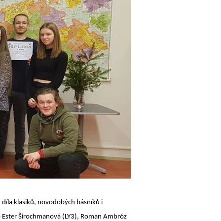
 díla klasiků, novodobých básníků i
ěz – Ester Širochmanová (LY3), Roman Ambróz