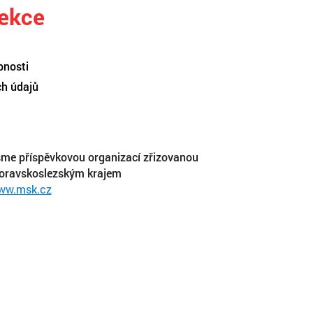
sekce
pnosti
ch údajů
me příspěvkovou organizací zřizovanou
oravskoslezským krajem
ww.msk.cz