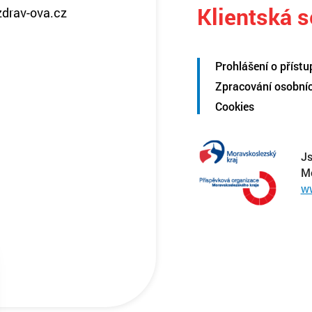
Klientská 
zdrav-ova.cz
Prohlášení o přístu
Zpracování osobní
Cookies
Js
M
w