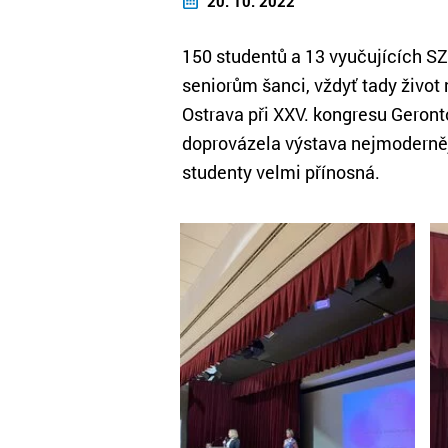
20. 10. 2022
150 studentů a 13 vyučujících S
seniorům šanci, vždyť tady život
Ostrava při XXV. kongresu Geront
doprovázela výstava nejmodernějš
studenty velmi přínosná.