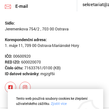
sekretariat@
E-mail
Sídlo:
Jeremenkova 754/2 , 703 00 Ostrava
Korespondenční adresa:
1. máje 11, 709 00 Ostrava-Mariánské Hory
IČO:
00600920
RED IZO:
600020070
Číslo účtu:
71633761/0100 (KB)
ID datové schránky:
mgzgf6i
Tento web používá soubory cookies ke zlepšení
uživatelského zážitku.
Zjistit více