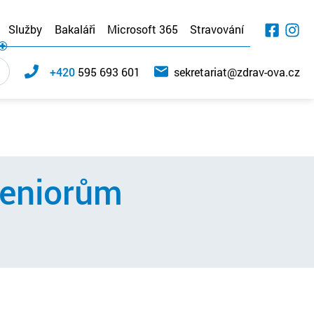
Služby
Bakaláři
Microsoft 365
Stravování
+420
595 693 601
sekretariat@zdrav-ova.cz
seniorům