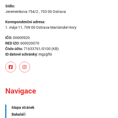
Sídlo:
Jeremenkova 754/2 , 703 00 Ostrava
Korespondenční adresa:
1. máje 11, 709 00 Ostrava-Mariánské Hory
IČO:
00600920
RED IZO:
600020070
Číslo účtu:
71633761/0100 (KB)
ID datové schránky:
mgzgf6i
Navigace
Mapa stránek
Bakaláři