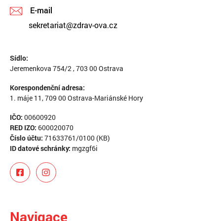
E-mail
sekretariat@zdrav-ova.cz
Sídlo:
Jeremenkova 754/2 , 703 00 Ostrava
Korespondenční adresa:
1. máje 11, 709 00 Ostrava-Mariánské Hory
IČO:
00600920
RED IZO:
600020070
Číslo účtu:
71633761/0100 (KB)
ID datové schránky:
mgzgf6i
Navigace