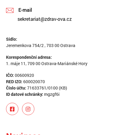
E-mail
sekretariat@zdrav-ova.cz
Sídlo:
Jeremenkova 754/2 , 703 00 Ostrava
Korespondenční adresa:
1. máje 11, 709 00 Ostrava-Mariánské Hory
IČO:
00600920
RED IZO:
600020070
Číslo účtu:
71633761/0100 (KB)
ID datové schránky:
mgzgf6i