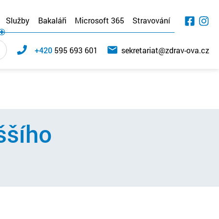
Služby
Bakaláři
Microsoft 365
Stravování
+420
595 693 601
sekretariat@zdrav-ova.cz
ššího