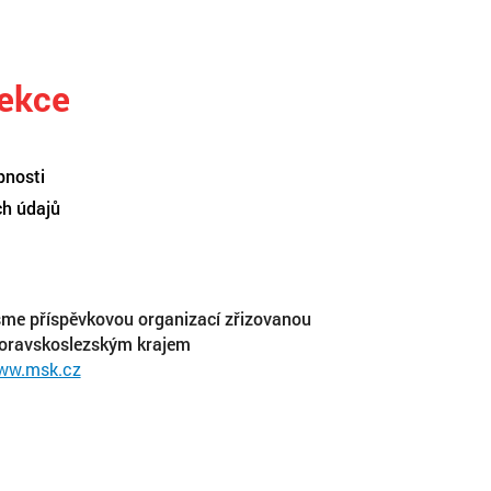
sekce
pnosti
ch údajů
me příspěvkovou organizací zřizovanou
oravskoslezským krajem
ww.msk.cz