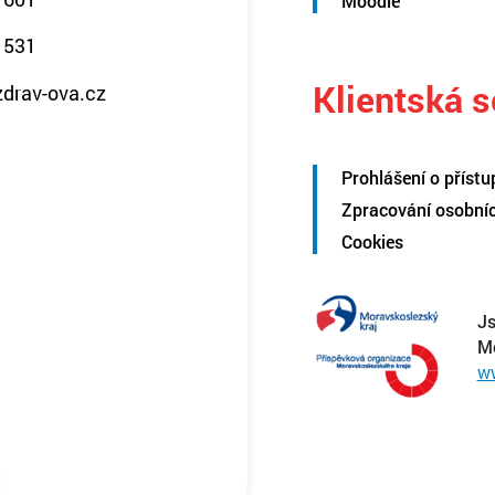
Moodle
 531
Klientská 
zdrav-ova.cz
Prohlášení o přístu
Zpracování osobní
Cookies
Js
M
w