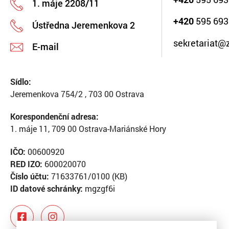
1. máje 2208/11
+420
595 693
Ústředna Jeremenkova 2
sekretariat@
E-mail
Sídlo:
Jeremenkova 754/2 , 703 00 Ostrava
Korespondenční adresa:
1. máje 11, 709 00 Ostrava-Mariánské Hory
IČO:
00600920
RED IZO:
600020070
Číslo účtu:
71633761/0100 (KB)
ID datové schránky:
mgzgf6i