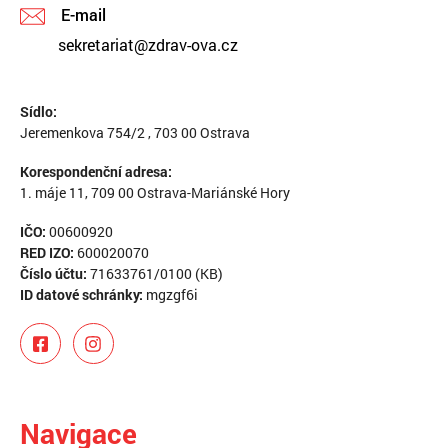
E-mail
sekretariat@zdrav-ova.cz
Sídlo:
Jeremenkova 754/2 , 703 00 Ostrava
Korespondenční adresa:
1. máje 11, 709 00 Ostrava-Mariánské Hory
IČO:
00600920
RED IZO:
600020070
Číslo účtu:
71633761/0100 (KB)
ID datové schránky:
mgzgf6i
Navigace