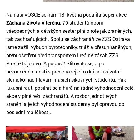
Na naší VOŠCE se nám 18. května podařila super akce.
Záchana života v terénu
. 70 studentů oborů
všeobecných a dětských sester plnilo role jak zraněných,
tak zachraňujících. Spolu se záchranáři ze ZZS Ostrava
jsme zažili výbuch pyrotechniky, triáž a přesun raněných,
první ošetření před transportem i reálný zásah ZZS.
Prostě bájo den. A počasí? Slitovalo se, a po
nekonečném dešti v předcházejícím dni se ukázalo i
sluníčko nad hlavami našich šikovných studentů. Pak
luxusní raut, posilnit se a hurá na řádné vyhodnocení celé
akce v plné režii záchranářů. A rozbor jednotlivých
zranění a jejich vyhodnocení studenty byl opravdu do
poslední maličkosti.