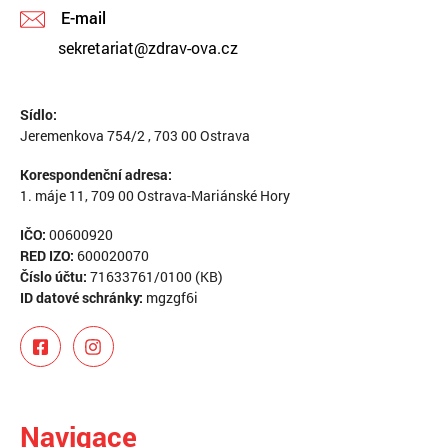
E-mail
sekretariat@zdrav-ova.cz
Sídlo:
Jeremenkova 754/2 , 703 00 Ostrava
Korespondenční adresa:
1. máje 11, 709 00 Ostrava-Mariánské Hory
IČO:
00600920
RED IZO:
600020070
Číslo účtu:
71633761/0100 (KB)
ID datové schránky:
mgzgf6i
Navigace