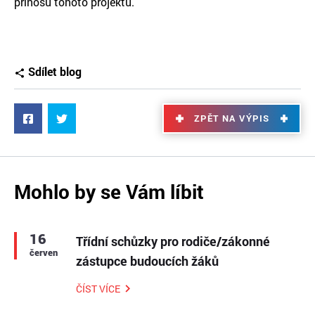
přínosu tohoto projektu.
Sdílet blog
ZPĚT NA VÝPIS
Mohlo by se Vám líbit
16
Třídní schůzky pro rodiče/zákonné
červen
zástupce budoucích žáků
ČÍST VÍCE