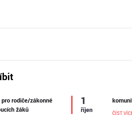
íbit
1
y pro rodiče/zákonné
komunit
ucích žáků
říjen
ČÍST VÍC