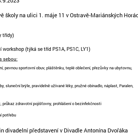
4.9.2023
vě školy na ulici 1. máje 11 v Ostravě-Mariánských Horá
 třídy)
 workshop (týká se tříd PS1A, PS1C, LY1)
 s sebou:
ní, pevnou sportovní obuv, pláštěnku, teplé oblečení, přezůvky na ubytovnu,
y, sluneční brýle, pravidelně užívané léky, pružné obinadlo, náplast, Paralen,
 průkaz zdravotní pojišťovny, prohlášení o bezinfekčnosti
ní potřebu
in divadelní představení v Divadle Antonína Dvořáka