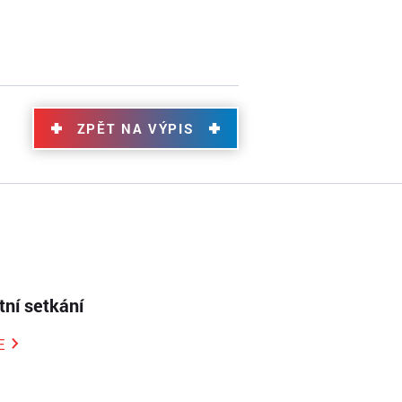
ZPĚT NA VÝPIS
ní setkání
E