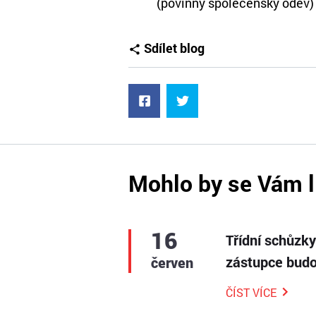
(povinný společenský oděv)
Sdílet blog
Mohlo by se Vám l
16
Třídní schůzk
zástupce budo
červen
ČÍST VÍCE