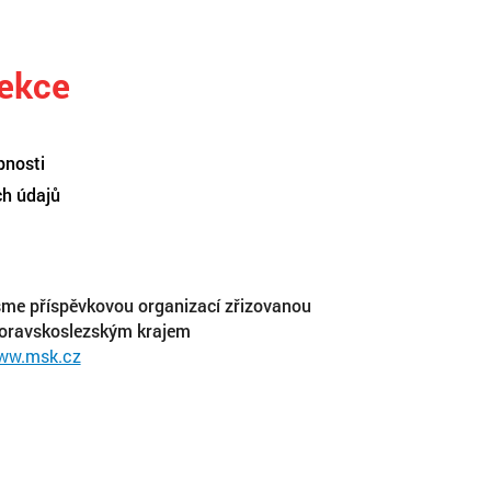
sekce
pnosti
ch údajů
me příspěvkovou organizací zřizovanou
oravskoslezským krajem
ww.msk.cz