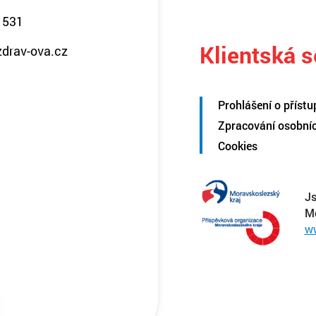
 531
Klientská 
zdrav-ova.cz
Prohlášení o přístu
Zpracování osobní
Cookies
Js
M
w