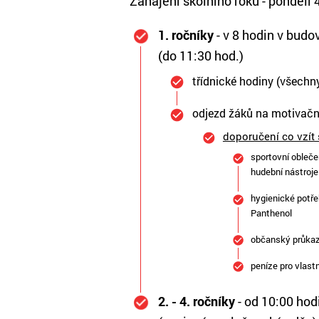
Zahájení školního roku - pondělí 
1. ročníky
- v 8 hodin v budo
(do 11:30 hod.)
třídnické hodiny (všechny
odjezd žáků na motivační
doporučení co vzít
sportovní obleče
hudební nástroje
hygienické potřeb
Panthenol
občanský průkaz,
peníze pro vlast
2. - 4. ročníky
- od 10:00 hod